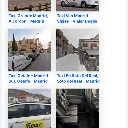
Taxi Grande Madrid,
Taxi Van Madrid
Alcorcón – Madrid
Viajes – Viajar Desde
Madrid En Taxi, Parla
– Madrid
Taxi Getafe – Madrid
Taxi En Soto Del Real,
Sur, Getafe – Madrid
Soto del Real – Madrid