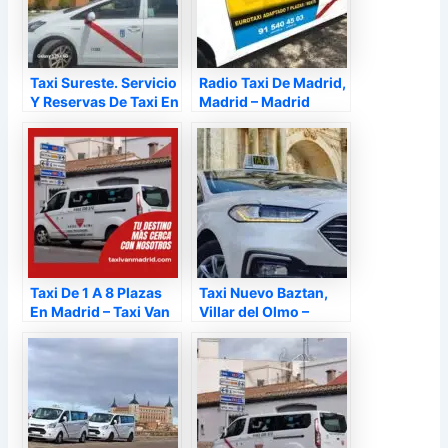
Taxi Sureste. Servicio
Radio Taxi De Madrid,
Y Reservas De Taxi En
Madrid – Madrid
Madrid, Arganda del
Rey – Madrid
Taxi De 1 A 8 Plazas
Taxi Nuevo Baztan,
En Madrid – Taxi Van
Villar del Olmo –
Madrid, Madrid –
Madrid
Madrid