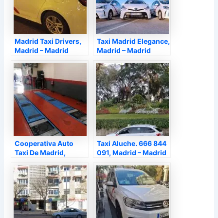
Madrid Taxi Drivers,
Taxi Madrid Elegance,
Madrid – Madrid
Madrid – Madrid
Cooperativa Auto
Taxi Aluche. 666 844
Taxi De Madrid,
091, Madrid – Madrid
Madrid – Madrid