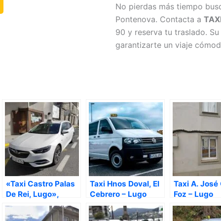
No pierdas más tiempo busca
Pontenova. Contacta a
TAX
90 y reserva tu traslado. S
garantizarte un viaje cómodo
«Taxi Castro Palas
Taxi Hnos Doval, El
Taxi A. José 
De Rei, Lugo»,
Cebrero – Lugo
Foz – Lugo
Palas de Rey – Lugo