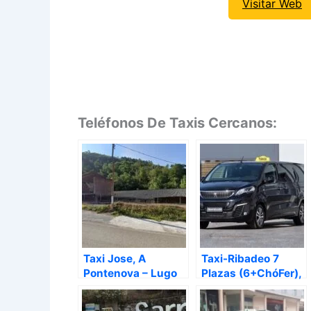
Visitar Web
Teléfonos De Taxis Cercanos:
Taxi Jose, A
Taxi-Ribadeo 7
Pontenova – Lugo
Plazas (6+ChóFer),
Ribadeo – Lugo