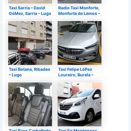
Taxi Sarria – David
Radio Taxi Monforte,
GóMez, Sarria – Lugo
Monforte de Lemos –
Lugo
Taxi Botana, Ribadeo
Taxi Felipe LóPez
– Lugo
Loureiro, Burela –
Lugo
Taxi Paco Carballedo,
Taxi En Monterroso