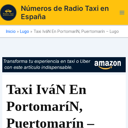
Ir
Números de Radio Taxi en
al
España
contenido
Inicio
»
Lugo
»
Taxi IváN En PortomaríN, Puertomarín – Lugo
Taxi IváN En
PortomaríN,
Puertomarín –