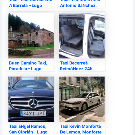
A Barrela – Lugo
Antonio SáNchez,
Monterroso – Lugo
Buen Camino Taxi,
Taxi Becerreá
Paradela – Lugo
ReimóNdez 24h,
Becerreá – Lugo
Taxi áNgel Ramos,
Taxi Kevin Monforte
San Ciprián – Lugo
De Lemos, Monforte