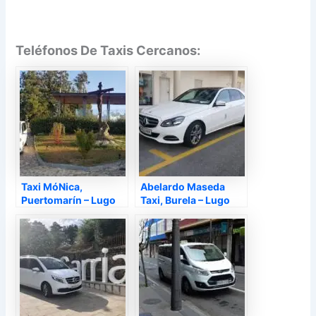
Teléfonos De Taxis Cercanos:
Taxi MóNica,
Abelardo Maseda
Puertomarín – Lugo
Taxi, Burela – Lugo