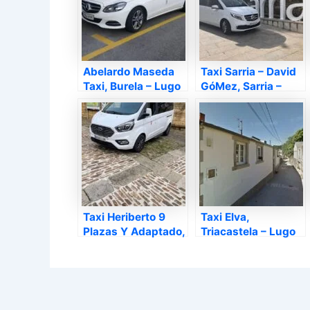
Abelardo Maseda
Taxi Sarria – David
Taxi, Burela – Lugo
GóMez, Sarria –
Lugo
Taxi Heriberto 9
Taxi Elva,
Plazas Y Adaptado,
Triacastela – Lugo
Mondoñedo – Lugo