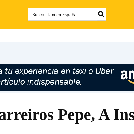
Search
for:
arreiros Pepe, A In