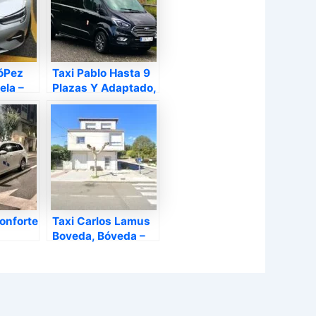
LóPez
Taxi Pablo Hasta 9
ela –
Plazas Y Adaptado,
Mondoñedo – Lugo
onforte
Taxi Carlos Lamus
Boveda, Bóveda –
 Lemos
Lugo