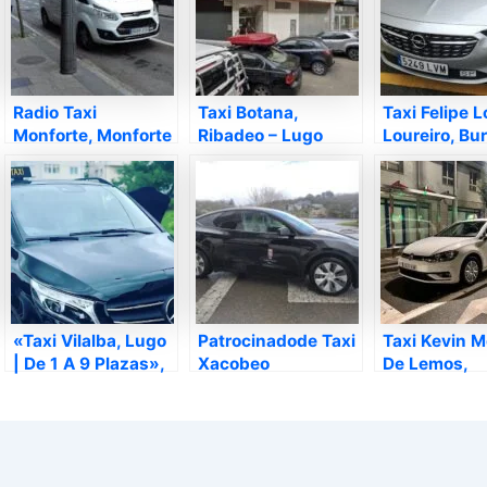
Radio Taxi
Taxi Botana,
Taxi Felipe 
Monforte, Monforte
Ribadeo – Lugo
Loureiro, Bur
de Lemos – Lugo
Lugo
«Taxi Vilalba, Lugo
Patrocinadode Taxi
Taxi Kevin M
| De 1 A 9 Plazas»,
Xacobeo
De Lemos,
Villalba – Lugo
Triacastela,
Monforte de
Triacastela – Lugo
– Lugo