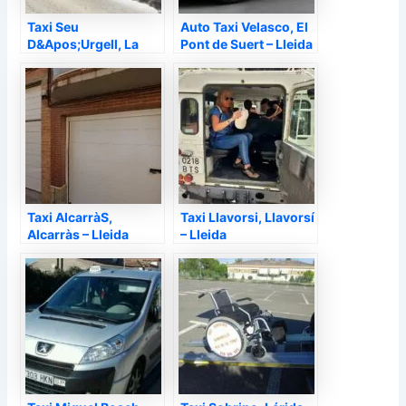
Taxi Seu
Auto Taxi Velasco, El
D&Apos;Urgell, La
Pont de Suert – Lleida
Seu d'Urgell – Lleida
Taxi AlcarràS,
Taxi Llavorsi, Llavorsí
Alcarràs – Lleida
– Lleida