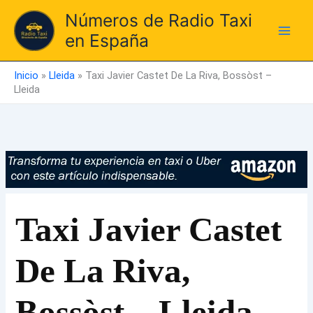
Ir
Números de Radio Taxi
al
en España
contenido
Inicio
»
Lleida
»
Taxi Javier Castet De La Riva, Bossòst –
Lleida
Taxi Javier Castet
De La Riva,
Bossòst – Lleida