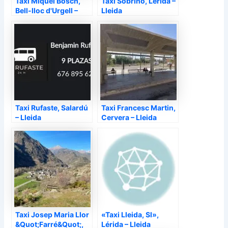
Taxi Miquel Bosch,
Taxi Sobrino, Lérida –
Bell-lloc d'Urgell –
Lleida
Lleida
Taxi Rufaste, Salardú
Taxi Francesc Martin,
– Lleida
Cervera – Lleida
Taxi Josep Maria Llor
«Taxi Lleida, Sl»,
&Quot;Farré&Quot;,
Lérida – Lleida