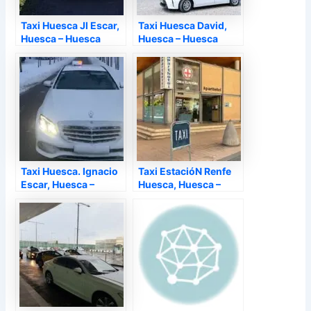
Taxi Huesca Jl Escar,
Taxi Huesca David,
Huesca – Huesca
Huesca – Huesca
Taxi Huesca. Ignacio
Taxi EstacióN Renfe
Escar, Huesca –
Huesca, Huesca –
Huesca
Huesca