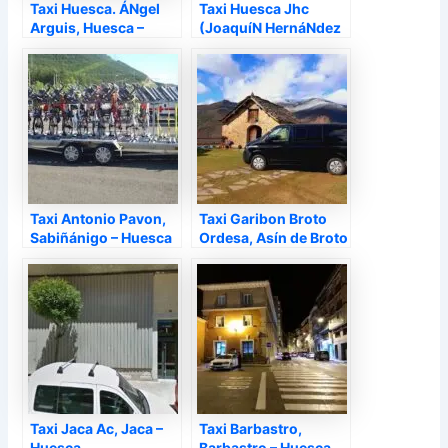
Taxi Huesca. ÁNgel
Taxi Huesca Jhc
Arguis, Huesca –
(JoaquíN HernáNdez
Huesca
Crespo), Huesca –
Huesca
Taxi Antonio Pavon,
Taxi Garibon Broto
Sabiñánigo – Huesca
Ordesa, Asín de Broto
– Huesca
Taxi Jaca Ac, Jaca –
Taxi Barbastro,
Huesca
Barbastro – Huesca