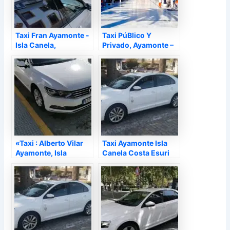
Taxi Fran Ayamonte -
Taxi PúBlico Y
Isla Canela,
Privado, Ayamonte –
Ayamonte – Huelva
Huelva
«Taxi : Alberto Vilar
Taxi Ayamonte Isla
Ayamonte, Isla
Canela Costa Esuri
Canela», Ayamonte –
24 Horas, Ayamonte –
Huelva
Huelva