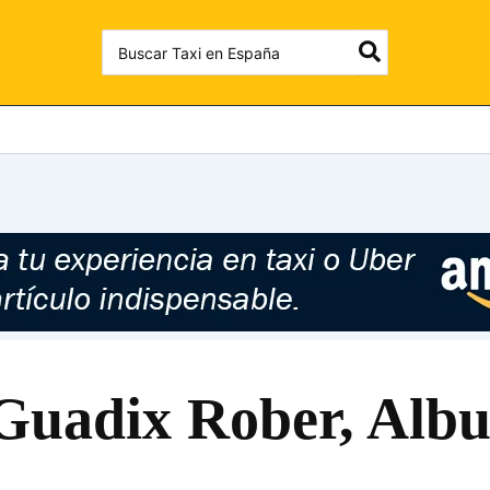
Search
for:
Guadix Rober, Alb