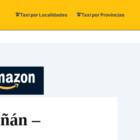
🚖Taxi por Localidades
🚖Taxi por Provincias
uñán –