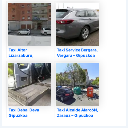
Taxi Aitor
Taxi Service Bergara,
Lizarzaburu,
Vergara – Gipuzkoa
Arechavaleta –
Gipuzkoa
Taxi Deba, Deva –
Taxi Alcalde AlarcóN,
Gipuzkoa
Zarauz – Gipuzkoa