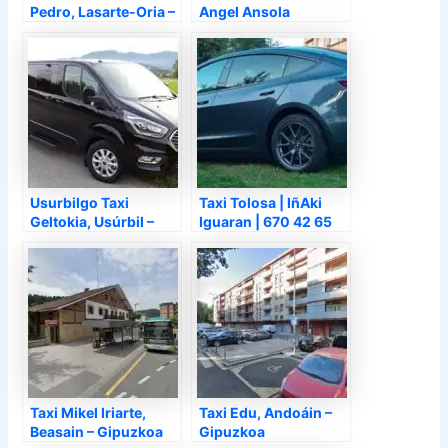
Pedro, Lasarte-Oria –
Angel Ansola
Gipuzkoa
Astigarraga, Motrico
– Gipuzkoa
Usurbilgo Taxi
Taxi Tolosa | IñAki
Geltokia, Usúrbil –
Iguaran | 670 42 65
Gipuzkoa
40, Tolosa –
Gipuzkoa
Taxi Mikel Iriarte,
Taxi Edu, Andoáin –
Beasain – Gipuzkoa
Gipuzkoa