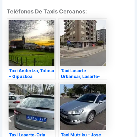
Teléfonos De Taxis Cercanos:
Taxi Andertza, Tolosa
Taxi Lasarte
– Gipuzkoa
Urbancar, Lasarte-
Oria – Gipuzkoa
Taxi Lasarte-Oria
Taxi Mutriku – Jose