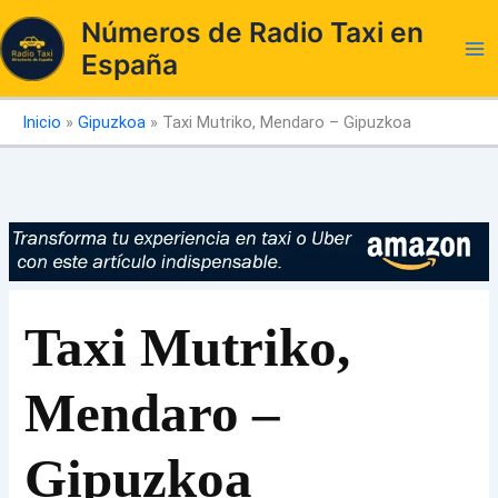
Ir
Números de Radio Taxi en
al
España
contenido
Inicio
»
Gipuzkoa
»
Taxi Mutriko, Mendaro – Gipuzkoa
Taxi Mutriko,
Mendaro –
Gipuzkoa