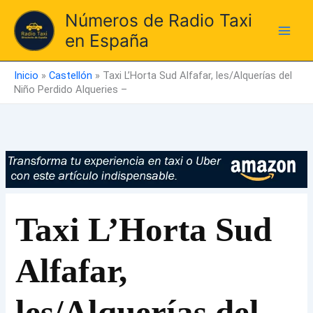
Ir
Números de Radio Taxi
al
en España
contenido
Inicio
»
Castellón
»
Taxi L’Horta Sud Alfafar, les/Alquerías del
Niño Perdido Alqueries –
Taxi L’Horta Sud
Alfafar,
les/Alquerías del