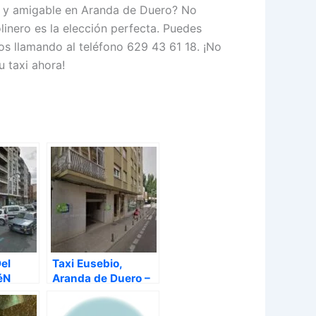
le y amigable en Aranda de Duero? No
inero es la elección perfecta. Puedes
os llamando al teléfono 629 43 61 18. ¡No
u taxi ahora!
Del
Taxi Eusebio,
éN
Aranda de Duero –
Burgos
anda de