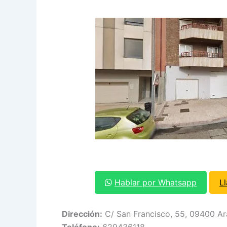
Hablar por Whatsapp
L
Dirección:
C/ San Francisco, 55, 09400 Ar
Teléfono:
629436118.