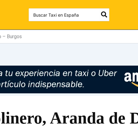
Search
for:
o – Burgos
linero, Aranda de 