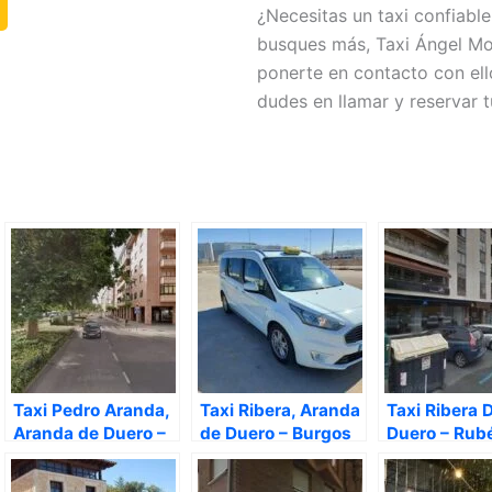
¿Necesitas un taxi confiab
busques más, Taxi Ángel Mol
ponerte en contacto con ell
dudes en llamar y reservar t
Taxi Pedro Aranda,
Taxi Ribera, Aranda
Taxi Ribera 
Aranda de Duero –
de Duero – Burgos
Duero – Rub
Burgos
SantamaríA
Castillo, Ar