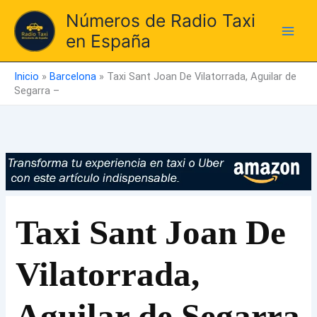
Ir
Números de Radio Taxi
al
en España
contenido
Inicio
»
Barcelona
»
Taxi Sant Joan De Vilatorrada, Aguilar de
Segarra –
Taxi Sant Joan De
Vilatorrada,
Aguilar de Segarra