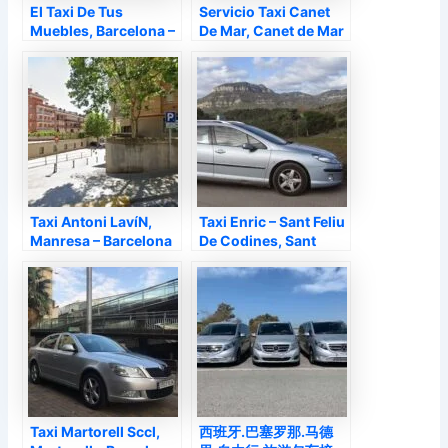
El Taxi De Tus
Servicio Taxi Canet
Muebles, Barcelona –
De Mar, Canet de Mar
Barcelona
– Barcelona
Taxi Antoni LavíN,
Taxi Enric – Sant Feliu
Manresa – Barcelona
De Codines, Sant
Feliu de Codines –
Barcelona
Taxi Martorell Sccl,
西班牙.巴塞罗那.马德