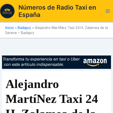
Ir
Números de Radio Taxi en
al
España
contenido
Inicio
»
Badajoz
»
Alejandro MartíNez Taxi 24 H, Zalamea de la
Serena – Badajoz
Alejandro
MartíNez Taxi 24