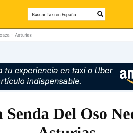
Search
for:
oaza – Asturias
a Senda Del Oso Ned
Asturias