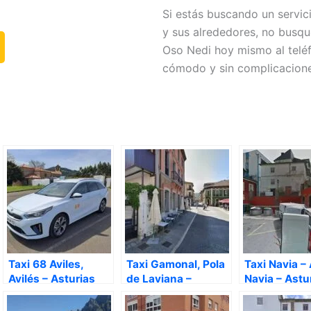
Si estás buscando un servic
y sus alrededores, no busq
Oso Nedi hoy mismo al tel
cómodo y sin complicaciones
Taxi 68 Aviles,
Taxi Gamonal, Pola
Taxi Navia –
Avilés – Asturias
de Laviana –
Navia – Astu
Asturias