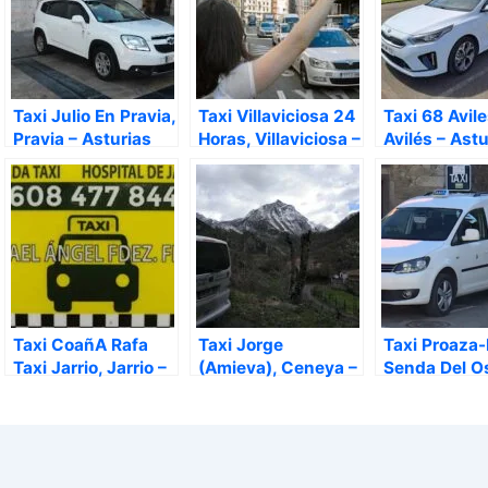
Taxi Julio En Pravia,
Taxi Villaviciosa 24
Taxi 68 Avile
Pravia – Asturias
Horas, Villaviciosa –
Avilés – Astu
Asturias
Taxi CoañA Rafa
Taxi Jorge
Taxi Proaza-
Taxi Jarrio, Jarrio –
(Amieva), Ceneya –
Senda Del O
Asturias
Asturias
Kike Licenci
Proaza – Ast