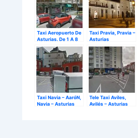
Taxi Aeropuerto De
Taxi Pravia, Pravia –
Asturias. De 1 A 8
Asturias
Pasajeros. Taxi
Aeropuerto Ovd,
Pravia – Asturias
Taxi Navia – AaróN,
Tele Taxi Aviles,
Navia – Asturias
Avilés – Asturias