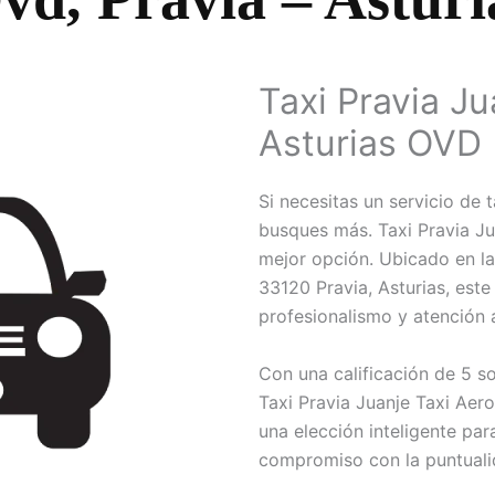
Taxi Pravia J
Asturias OVD
Si necesitas un servicio de t
busques más. Taxi Pravia Ju
mejor opción. Ubicado en la
33120 Pravia, Asturias, este
profesionalismo y atención a
Con una calificación de 5 so
Taxi Pravia Juanje Taxi Ae
una elección inteligente pa
compromiso con la puntualid