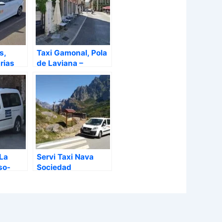
s,
Taxi Gamonal, Pola
rias
de Laviana –
Asturias
La
Servi Taxi Nava
so-
Sociedad
a Nº1,
Cooperativa, Nava –
urias
Asturias