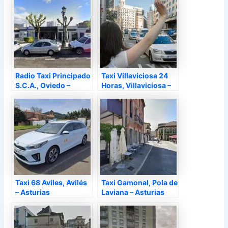
Radio Taxi Principado
Taxi Villaviciosa 24
S.C.A., Oviedo –
Horas, Villaviciosa –
Asturias
Asturias
Taxi 68 Aviles, Avilés
Taxi Gamonal, Pola de
– Asturias
Laviana – Asturias