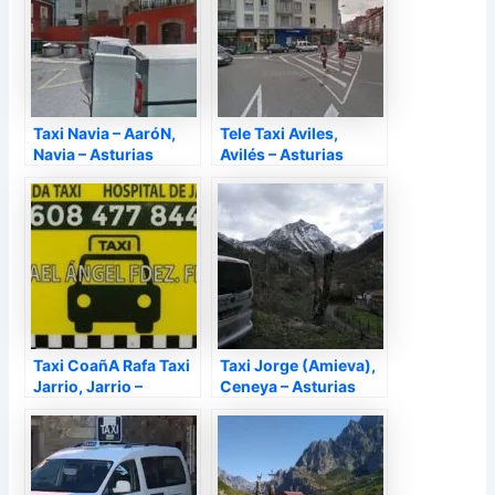
Taxi Navia – AaróN,
Tele Taxi Aviles,
Navia – Asturias
Avilés – Asturias
Taxi CoañA Rafa Taxi
Taxi Jorge (Amieva),
Jarrio, Jarrio –
Ceneya – Asturias
Asturias