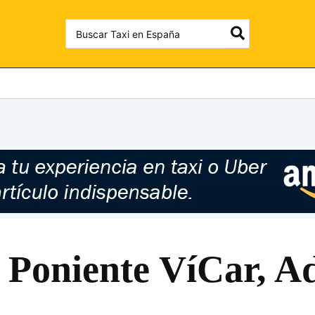
Search
for:
 Poniente VíCar, A