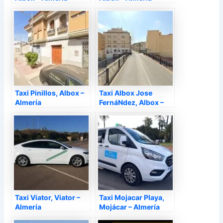
Taxi Pinillos, Albox –
Taxi Albox Jose
Almería
FernáNdez, Albox –
Almería
Taxi Viator, Viator –
Taxi Mojacar Playa,
Almería
Mojácar – Almería