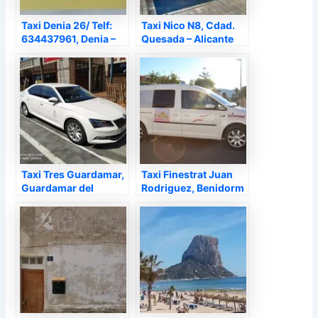
Taxi Denia 26/ Telf:
Taxi Nico N8, Cdad.
634437961, Denia –
Quesada – Alicante
Alicante
Taxi Tres Guardamar,
Taxi Finestrat Juan
Guardamar del
Rodriguez, Benidorm
Segura – Alicante
– Alicante