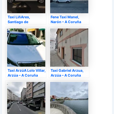
Taxi LiñAres,
Fene Taxi Manel,
Santiago de
Narón – A Coruña
Compostela – A
Coruña
Taxi ArzúA Lolo Villar,
Taxi Gabriel Arzua,
Arzúa – A Coruña
Arzúa – A Coruña