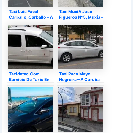
Taxi Luis Facal
Taxi MuxíA José
Carballo, Carballo – A
Figueroa Nº5, Muxía –
Coruña
A Coruña
Taxideteo.Com.
Taxi Paco Mayo,
Servicio De Taxis En
Negreira – A Coruña
Teo. Pide Un Taxi En
Teo., Teo – A Coruña