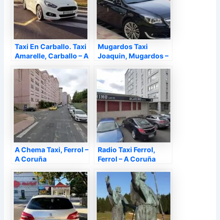
Taxi En Carballo. Taxi
Mugardos Taxi
Amarelle, Carballo – A
Joaquin, Mugardos –
Coruña
A Coruña
A Chema Taxi, Ferrol –
Radio Taxi Ferrol,
A Coruña
Ferrol – A Coruña