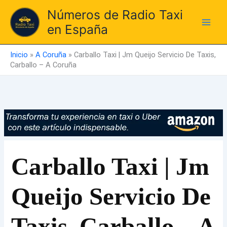
Ir
Números de Radio Taxi
al
en España
contenido
Inicio
»
A Coruña
»
Carballo Taxi | Jm Queijo Servicio De Taxis,
Carballo – A Coruña
Carballo Taxi | Jm
Queijo Servicio De
Taxis, Carballo – A