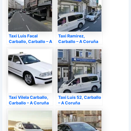
Taxi Luis Facal
Taxi Ramirez,
Carballo, Carballo – A
Carballo – A Coruña
Coruña
Taxi Vilela Carballo,
Taxi Luis 52, Carballo
Carballo – A Coruña
– A Coruña